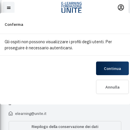
Vai al contenuto principale
Conferma
Gli ospiti non possono visualizzare i profili degli utenti. Per
proseguire è necessario autenticarsi.
Continua
© 2021 Fondazione Università degli Studi di Teramo • via R.
Balzarini 1 64100 Teramo • P.I. 01555930674 - C.F.
92029690671
Annulla
Sito della Fondazione UniTE
info e assistenza : +39 0861 266090
elearning@unite.it
Riepilogo della conservazione dei dati