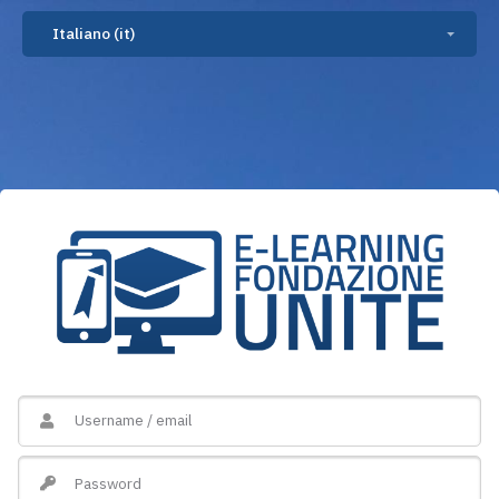
Vai al contenuto principale
Italiano ‎(it)‎
Username / email
Password