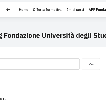
(current)
Home
Offerta formativa
I miei corsi
APP Fonda
ipale
 Fondazione Università degli Stu
Vai
NITE