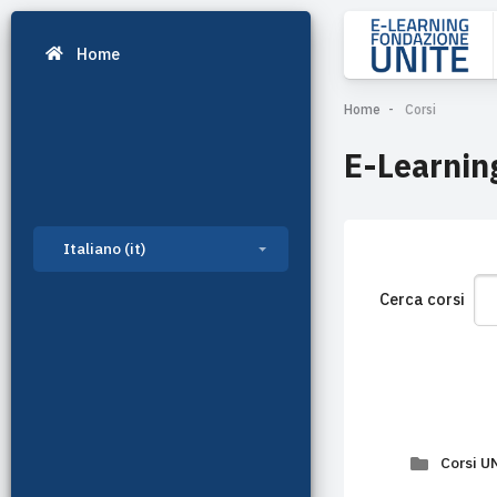
Home
Vai al contenuto princ
Home
Corsi
E-Learning
Italiano ‎(it)‎
Cerca corsi
Corsi U