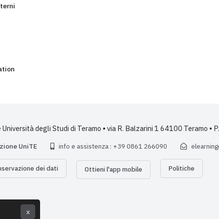
terni
ation
Università degli Studi di Teramo • via R. Balzarini 1 64100 Teramo 
azione UniTE
info e assistenza : +39 0861 266090
elearning
nservazione dei dati
Politiche
Ottieni l'app mobile
x