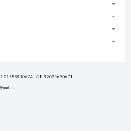
• P.I. 01555930674 - C.F. 92029690671
@unite.it